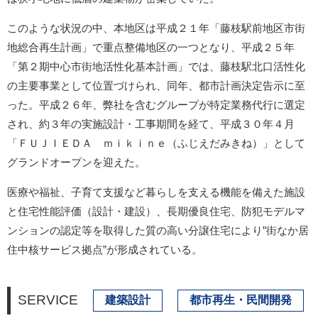
このような状況の中、本地区は平成２１年「藤枝駅前地区市街
地総合再生計画」で重点整備地区の一つとなり、平成２５年
「第２期中心市街地活性化基本計画」では、藤枝駅北口活性化
の主要事業として位置づけられ、同年、都市計画決定告示に至
った。平成２６年、弊社を含むグループが特定業務代行に選定
され、約３年の実施設計・工事期間を経て、平成３０年４月
「ＦＵＪＩＥＤＡ ｍｉｋｉｎｅ（ふじえだみきね）」として
グランドオープンを迎えた。
医療や福祉、子育て支援など暮らしを支える機能を備えた施設
と住宅性能評価（設計・建設）、長期優良住宅、防犯モデルマ
ンションの認定等を取得した質の高い分譲住宅により”街なか居
住中核サービス拠点”が形成されている。
SERVICE
建築設計
都市再生・民間開発