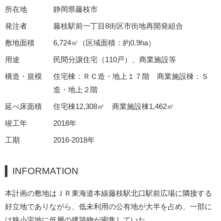
所在地
静岡県藤枝市
発注者
藤枝駅前一丁目8街区市街地再開発組合
敷地面積
6,724㎡（区域面積：約0.9ha）
用途
民間分譲住宅（110戸）、商業施設等
構造・規模
住宅棟：ＲＣ造・地上１７階 商業施設棟：Ｓ
造・地上２階
延べ床面積
住宅棟12,308㎡ 商業施設棟1,462㎡
竣工年
2018年
工期
2016-2018年
INFORMATION
本計画の敷地はＪＲ東海道本線藤枝駅北口駅前広場に隣接する
好立地でありながら、低未利用の公有地が大半を占め、一部に
は狭小宅地に低層の建築物が密集していた。