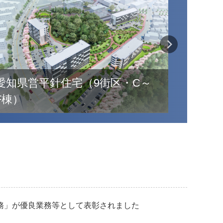
愛知県営鳴海住宅（2街区）
静岡県
務」が優良業務等として表彰されました