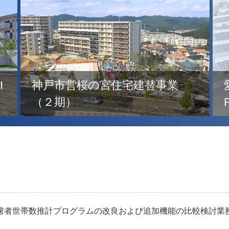
愛知県営平針住宅（9街区・C～
F棟）
慮者世帯数推計プログラムの改良および追加機能の比較検討業