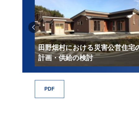
害公営住
による早
田野畑村における災害公営住宅
計画・供給の検討
PDF