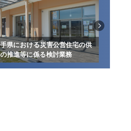
官民連携
岩手県における災害公営住宅の供
宅供給手
給の推進等に係る検討業務
期復興の